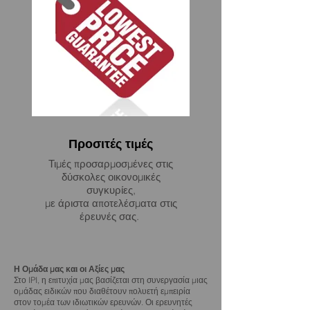
Προσιτές τιμές
Τιμές προσαρμοσμένες στις
δύσκολες οικονομικές
συγκυρίες,
με άριστα αποτελέσματα στις
έρευνές σας.
Η Ομάδα μας και οι Αξίες μας
Στο IPI, η επιτυχία μας βασίζεται στη συνεργασία μιας
ομάδας ειδικών που διαθέτουν πολυετή εμπειρία
στον τομέα των ιδιωτικών ερευνών. Οι ερευνητές