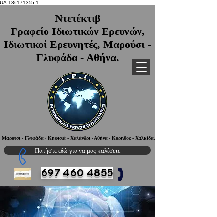
UA-136171355-1
Ντετέκτιβ
Γραφείο Ιδιωτικών Ερευνών,
Ιδιωτικοί Ερευνητές, Μαρούσι -
Γλυφάδα - Αθήνα.
Μαρούσι - Γλυφάδα - Κηφισιά - Χαλάνδρι - Αθήνα - Κόρινθος - Χαλκίδα.
Πατήστε εδώ για να μας καλέσετε
697 460 4855