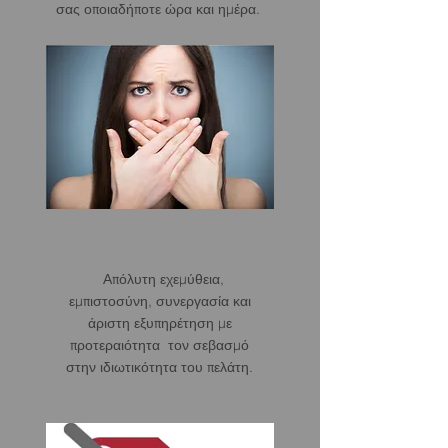
σας οποιαδήποτε ώρα και ημέρα.
Απόλυτη εχεμύθεια,
εμπιστοσύνη, συνεργασία και
άριστη εξυπηρέτηση με
προτεραιότητα τον σεβασμό
στην ιδιωτικότητα του πελάτη.