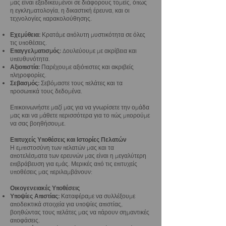
μας είναι εξειδικευμένοι σε διάφορους τομείς, όπως
η εγκληματολογία, η δικαστική έρευνα, και οι
τεχνολογίες παρακολούθησης.
Εχεμύθεια:
Κρατάμε απόλυτη μυστικότητα σε όλες
τις υποθέσεις.
Επαγγελματισμός:
Δουλεύουμε με ακρίβεια και
υπευθυνότητα.
Αξιοπιστία:
Παρέχουμε αξιόπιστες και ακριβείς
πληροφορίες.
Σεβασμός:
Σεβόμαστε τους πελάτες και τα
προσωπικά τους δεδομένα.
Επικοινωνήστε μαζί μας για να γνωρίσετε την ομάδα
μας και να μάθετε περισσότερα για το πώς μπορούμε
να σας βοηθήσουμε.
Επιτυχείς Υποθέσεις και Ιστορίες Πελατών
Η εμπιστοσύνη των πελατών μας και τα
αποτελέσματα των ερευνών μας είναι η μεγαλύτερη
επιβράβευση για εμάς. Μερικές από τις επιτυχείς
υποθέσεις μας περιλαμβάνουν:
Οικογενειακές Υποθέσεις
Υποψίες Απιστίας:
Καταφέραμε να συλλέξουμε
αποδεικτικά στοιχεία για υποψίες απιστίας,
βοηθώντας τους πελάτες μας να πάρουν σημαντικές
αποφάσεις.