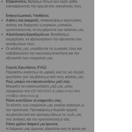
Εξαφανίσεις;
Βρήκαμε άτομα που είχαν χαθεί,
επαναφέροντας την ηρεμία στις οικογένειές τους.
Επαγγελματικές Υποθέσεις
Απάτες και Διαρροές:
Ανακαλύψαμε περιπτώσεις
απάτης και διαρροής εμπορικών μυστικών,
προστατεύοντας τα συμφέροντα των πελατών μας.
Αξιολόγηση Εργαζομένων:
Βοηθήσαμε
επιχειρήσεις να αξιολογήσουν την αξιοπιστία των
εργαζομένων τους.
Οι πελάτες μας μοιράζονται τις εμπειρίες τους και
επιβεβαιώνουν την αποτελεσματικότητα και την
αξιοπιστία των υπηρεσιών μας.
Συχνές Ερωτήσεις (FAQ)
Παρακάτω απαντάμε σε μερικές από τις πιο συχνές
ερωτήσεις που λαμβάνουμε από τους πελάτες μας:
Πώς μπορώ να επικοινωνήσω μαζί σας;
Μπορείτε να επικοινωνήσετε μαζί μας μέσω
τηλεφώνου στο 6974604855 ή μέσω email στο
info@ipi-detective.gr.
Πόσο κοστίζουν οι υπηρεσίες σας;
Το κόστος των υπηρεσιών μας ποικίλει ανάλογα με
την περίπτωση. Προσφέρουμε δωρεάν αρχική
συμβουλευτική και προσαρμόζουμε τις τιμές μας
στις ανάγκες και τον προϋπολογισμό σας.
Πόσο χρόνο διαρκεί μια έρευνα;
Η διάρκεια μιας έρευνας εξαρτάται από τη φύση και