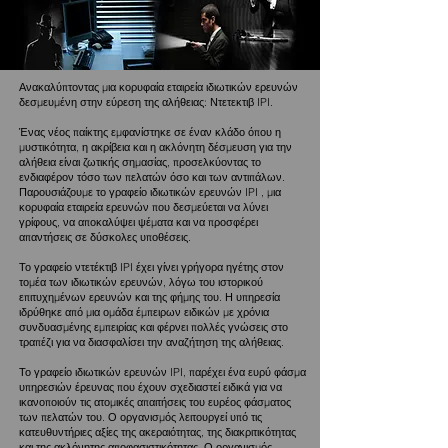
Ανακαλύπτοντας μια κορυφαία εταιρεία ιδιωτικών ερευνών
δεσμευμένη στην εύρεση της αλήθειας: Ντετεκτιβ IPI.
Ένας νέος παίκτης εμφανίστηκε σε έναν κλάδο όπου η
μυστικότητα, η ακρίβεια και η ακλόνητη δέσμευση για την
αλήθεια είναι ζωτικής σημασίας, προσελκύοντας το
ενδιαφέρον τόσο των πελατών όσο και των αντιπάλων.
Παρουσιάζουμε το γραφείο ιδιωτικών ερευνών IPI , μια
κορυφαία εταιρεία ερευνών που δεσμεύεται να λύνει
γρίφους, να αποκαλύψει ψέματα και να προσφέρει
απαντήσεις σε δύσκολες υποθέσεις.
Το γραφείο ντετέκτιβ IPI έχει γίνει γρήγορα ηγέτης στον
τομέα των ιδιωτικών ερευνών, λόγω του ιστορικού
επιτυχημένων ερευνών και της φήμης του. Η υπηρεσία
ιδρύθηκε από μια ομάδα έμπειρων ειδικών με χρόνια
συνδυασμένης εμπειρίας και φέρνει πολλές γνώσεις στο
τραπέζι για να διασφαλίσει την αναζήτηση της αλήθειας.
Το γραφείο ιδιωτικών ερευνών IPI, παρέχει ένα ευρύ φάσμα
υπηρεσιών έρευνας που έχουν σχεδιαστεί ειδικά για να
ικανοποιούν τις ατομικές απαιτήσεις του ευρέος φάσματος
των πελατών του. Ο οργανισμός λειτουργεί υπό τις
κατευθυντήριες αξίες της ακεραιότητας, της διακριτικότητας
και της ακλόνητης αποφασιστικότητας. Ο οργανισμός