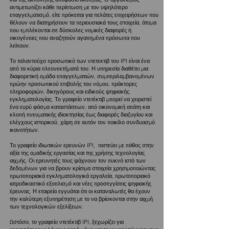
αντιμετωπίζει κάθε περίπτωση με τον υψηλότερο
επαγγελματισμό, είτε πρόκειται για πελάτες επιχειρήσεων που
θέλουν να διατηρήσουν τα περιουσιακά τους στοιχεία, άτομα
που εμπλέκονται σε δύσκολες νομικές διαφορές ή
οικογένειες που αναζητούν αγαπημένα πρόσωπα που
λείπουν.
Το ταλαντούχο προσωπικό των ντετεκτιβ του IPI είναι ένα
από τα κύρια πλεονεκτήματά του. Η υπηρεσία διαθέτει μια
διαφορετική ομάδα επαγγελματιών, συμπεριλαμβανομένων
πρώην προσωπικού επιβολής του νόμου, πράκτορες
πληροφοριών, δικηγόρους και ειδικούς ψηφιακής
εγκληματολογίας. Το γραφείο ντετέκτιβ μπορεί να χειριστεί
ένα ευρύ φάσμα καταστάσεων, από οικονομική απάτη και
κλοπή πνευματικής ιδιοκτησίας έως διαφορές διαζυγίου και
ελέγχους ιστορικού, χάρη σε αυτόν τον ποικίλο συνδυασμό
ικανοτήτων.
Το γραφείο ιδιωτικών ερευνών IPI, πιστεύει με πάθος στην
αξία της ομαδικής εργασίας και της χρήσης τεχνολογίας
αιχμής. Οι ερευνητές τους ψάχνουν τον πυκνό ιστό των
δεδομένων για να βρουν κρίσιμα στοιχεία χρησιμοποιώντας
πρωτοποριακά εγκληματολογικά εργαλεία, πρωτοποριακό
ιατροδικαστικό εξοπλισμό και νέες προσεγγίσεις ψηφιακής
έρευνας. Η εταιρεία εγγυάται ότι οι καταναλωτές θα έχουν
την καλύτερη εξυπηρέτηση με το να βρίσκονται στην αιχμή
των τεχνολογικών εξελίξεων.
Ωστόσο, το γραφείο ντετέκτιβ IPI, ξεχωρίζει για