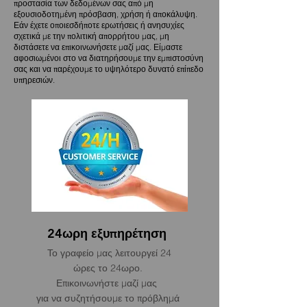
προστασία των δεδομένων σας από μη
εξουσιοδοτημένη πρόσβαση, χρήση ή αποκάλυψη.
Εάν έχετε οποιεσδήποτε ερωτήσεις ή ανησυχίες
σχετικά με την πολιτική απορρήτου μας, μη
διστάσετε να επικοινωνήσετε μαζί μας. Είμαστε
αφοσιωμένοι στο να διατηρήσουμε την εμπιστοσύνη
σας και να παρέχουμε το υψηλότερο δυνατό επίπεδο
υπηρεσιών.
24ωρη εξυπηρέτηση
Το γραφείο μας λειτουργεί 24
ώρες το 24ωρο.
Επικοινωνήστε μαζί μας
για να συζητήσουμε το πρόβλημά