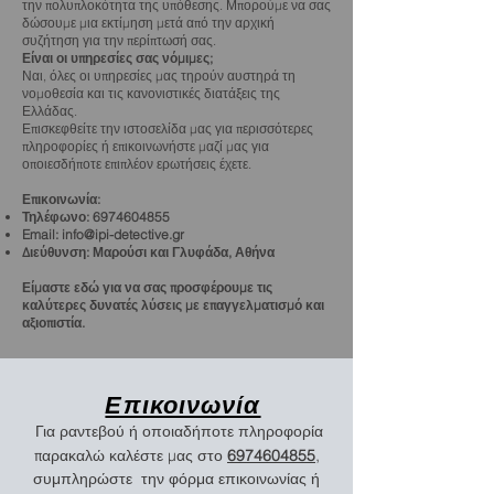
την πολυπλοκότητα της υπόθεσης. Μπορούμε να σας
δώσουμε μια εκτίμηση μετά από την αρχική
συζήτηση για την περίπτωσή σας.
Είναι οι υπηρεσίες σας νόμιμες;
Ναι, όλες οι υπηρεσίες μας τηρούν αυστηρά τη
νομοθεσία και τις κανονιστικές διατάξεις της
Ελλάδας.
Επισκεφθείτε την ιστοσελίδα μας για περισσότερες
πληροφορίες ή επικοινωνήστε μαζί μας για
οποιεσδήποτε επιπλέον ερωτήσεις έχετε.
Επικοινωνία:
Τηλέφωνο:
6974604855
Email:
info@ipi-detective.gr
Διεύθυνση: Μαρούσι και Γλυφάδα, Αθήνα
Είμαστε εδώ για να σας προσφέρουμε τις
καλύτερες δυνατές λύσεις με επαγγελματισμό και
αξιοπιστία.
Επικοινωνία
Για ραντεβού ή οποιαδήποτε πληροφορία
,
παρακαλώ καλέστε μας στο
6974604855
συμπληρώστε την φόρμα επικοινωνίας ή