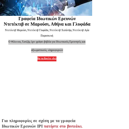
Γραφεία Ιδιωτικών Ερευνών
Ντετέκτιβ σε Μαρούσι, Αθήνα και Γλυφάδα
Ντετέκτιβ Μαρούσι, Ντετέκτιβ Γλυφάδα, Ντετέκτιβ Χαλάνδρι, Ντετέκτιβ Αγία
Παρασκευή
Ο Φίλιππος Χατζής έχει γράψει βιβλία για Ιδιωτικούς Ερευνητές και
αξιωματικούς πληροφοριών
θα τα βρείτε εδώ
Για πληροφορίες σε σχέση με τα γραφεία
Ιδιωτικών Ερευνών IPI
πατήστε στο βιντεάκι.