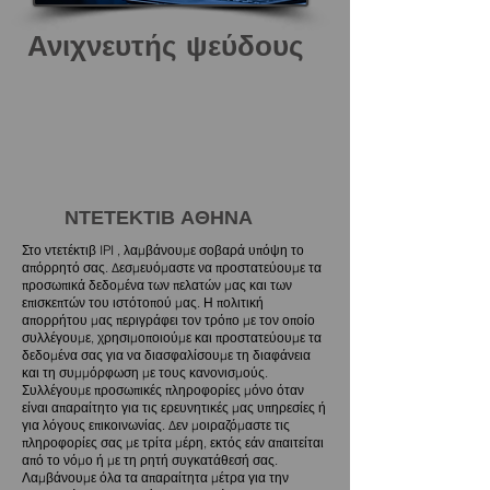
Ανιχνευτής ψεύδους
ΝΤΕΤΕΚΤΙΒ ΑΘΗΝΑ
Στο ντετέκτιβ IPI , λαμβάνουμε σοβαρά υπόψη το
απόρρητό σας. Δεσμευόμαστε να προστατεύουμε τα
προσωπικά δεδομένα των πελατών μας και των
επισκεπτών του ιστότοπού μας. Η πολιτική
απορρήτου μας περιγράφει τον τρόπο με τον οποίο
συλλέγουμε, χρησιμοποιούμε και προστατεύουμε τα
δεδομένα σας για να διασφαλίσουμε τη διαφάνεια
και τη συμμόρφωση με τους κανονισμούς.
Συλλέγουμε προσωπικές πληροφορίες μόνο όταν
είναι απαραίτητο για τις ερευνητικές μας υπηρεσίες ή
για λόγους επικοινωνίας. Δεν μοιραζόμαστε τις
πληροφορίες σας με τρίτα μέρη, εκτός εάν απαιτείται
από το νόμο ή με τη ρητή συγκατάθεσή σας.
Λαμβάνουμε όλα τα απαραίτητα μέτρα για την