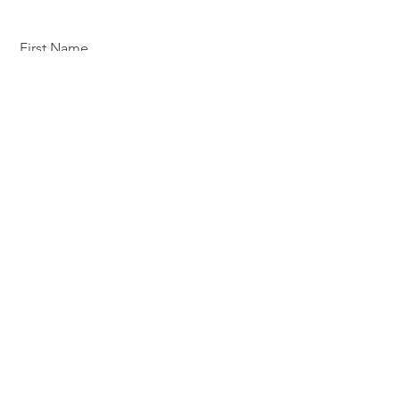
First Name
Last Name
Email
Send