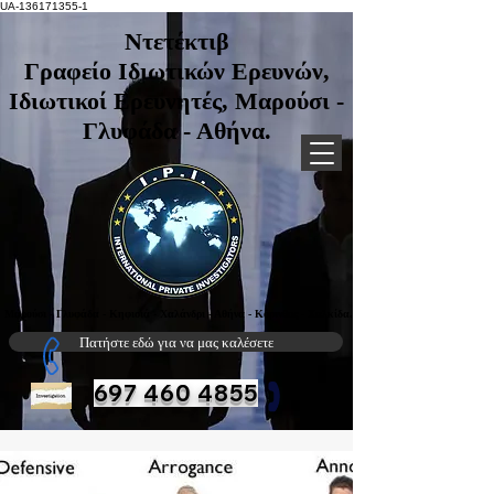
UA-136171355-1
Ντετέκτιβ
Γραφείο Ιδιωτικών Ερευνών,
Ιδιωτικοί Ερευνητές, Μαρούσι -
Γλυφάδα - Αθήνα.
Μαρούσι - Γλυφάδα - Κηφισιά - Χαλάνδρι - Αθήνα - Κόρινθος - Χαλκίδα.
Πατήστε εδώ για να μας καλέσετε
697 460 4855