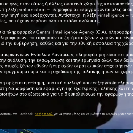
υμε φως στον ούτως ή άλλως σκοτεινό χώρο της κατασκοπείας
 τη λέξη «information = πληροφορία» περιγράφονται όλες οι α
την πηγή που προέρχονται. Αντίστοιχα, η λέξη «intelligence = 
ες, που έχουν περάσει όλα τα στάδια ανάλυσης.
ία πληροφοριών Central Intelligence Agency (CIA), πληροφόρηση
πληροφοριών, που αφορούν σε ζητήματα ξένων χωρών και είναι
από την κυβέρνηση, καθώς και για την εθνική ασφάλεια της χώρ
 αμερικανικών Ενόπλων Δυνάμεων, πληροφόρηση είναι το προϊό
 την ανάλυση, την ενσωμάτωση και την ερμηνεία όλων των δια
ς πτυχές ξένων εθνών ή περιοχών στρατιωτικών επιχειρήσεων κα
ον προγραμματισμό και τη σχεδίαση της πολιτικής ή των επιχειρ
η ορίζεται η επίσημη, μυστική συλλογή και επεξεργασία πληρο
στη διαμόρφωση και εφαρμογή της εξωτερικής πολιτικής και τη
οτήτων στο εξωτερικό για να διευκολύνουμε την εφαρμογή της
ντετέκτιβ
στο Facebook,
πατήστε εδώ
για να γίνετε μέλος και να βλέπετε τα δωρεάν βίντεο για