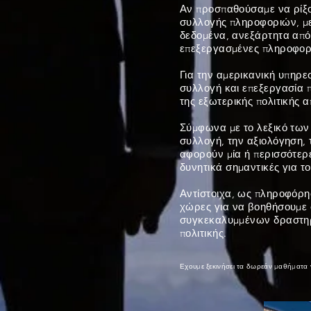
Αν προσπαθούσαμε να ρίξο
συλλογής πληροφοριών, με
δεδομένα, ανεξάρτητα από 
επεξεργασμένες πληροφορί
Για την αμερικανική υπηρεσ
συλλογή και επεξεργασία 
της εξωτερικής πολιτικής 
Σύμφωνα με το λεξικό των
συλλογή, την αξιολόγηση,
αφορούν μία ή περισσότερε
δυνητικά σημαντικές για τ
Αντίστοιχα, ως πληροφόρησ
χώρες για να βοηθήσουμε 
συγκεκαλυμμένων δραστηρι
πολιτικής.
Εχουμε ξεκινήσει τα δωρεάν μαθήματα