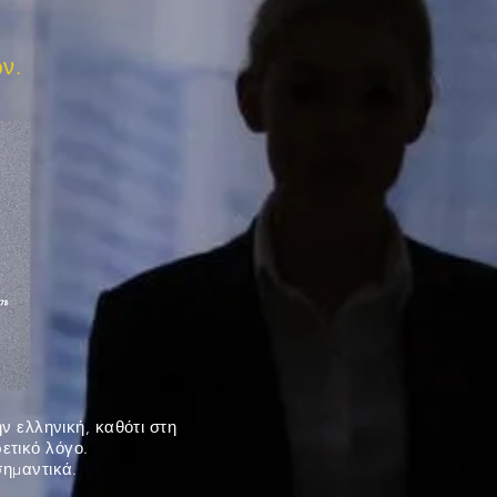
ν.
ν ελληνική, καθότι στη
ρετικό λόγο.
σημαντικά.