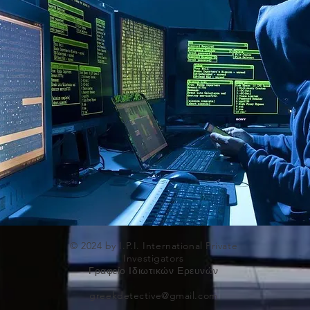
© 2024 by I.P.I. International Private
Investigators
Γραφείο Ιδιωτικών Ερευνών
greekdetective@gmail.com