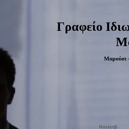
UA-136171355-1
Γραφείο Ιδιω
Μα
Μαρούσι -
Ντετέκτιβ