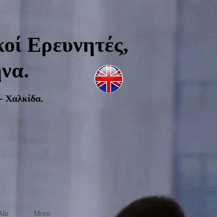
οί Ερευνητές,
να.
- Χαλκίδα.
λίο
More