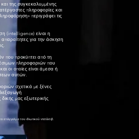
 και της συγκεκαλυμμένης
κατέργαστες πληροφορίες και
πληροφόρηση» περιγράφει τις
 (intelligence) είναι η
 απαραίτητες για την άσκηση
ας.
ν που προκύπτει από τη
θέσιμων πληροφοριών που
ι οι οποίες είναι άμεσα ή
ήσεων αυτών.
φοριών σχετικά με ξένες
 διεξαγωγή
 δικής μας εξωτερικής
 το επάγγελμα του ιδιωτικού
ντετέκτιβ
.