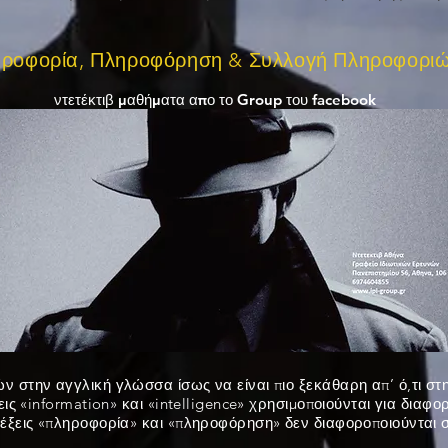
ροφορία, Πληροφόρηση & Συλλογή Πληροφοριώ
ντετέκτιβ μαθήματα απο το Group του facebook
 στην αγγλική γλώσσα ίσως να είναι πιο ξεκάθαρη απ’ ό,τι στη
εις «information» και «intelligence» χρησιμοποιούνται για διαφο
λέξεις «πληροφορία» και «πληροφόρηση» δεν διαφοροποιούνται 