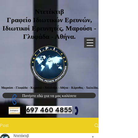
UA-136171355-1
Ντετέκτιβ
Γραφείο Ιδιωτικών Ερευνών,
Ιδιωτικοί Ερευνητές, Μαρούσι -
Γλυφάδα - Αθήνα.
Μαρούσι - Γλυφάδα - Κηφισιά - Χαλάνδρι - Αθήνα - Κόρινθος - Χαλκίδα.
Πατήστε εδώ για να μας καλέσετε
697 460 4855
Post
Ντετέκτιβ